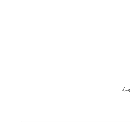
...).