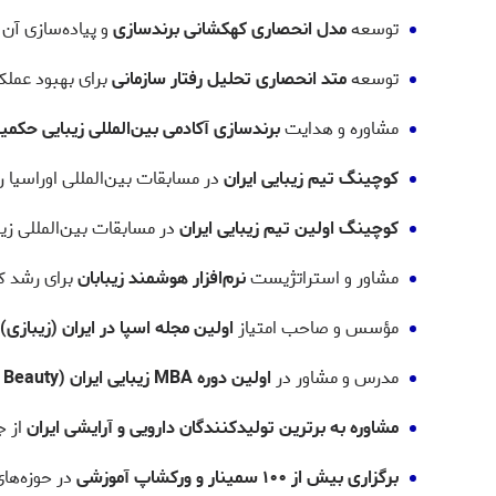
توسعه
مدل انحصاری کهکشانی برندسازی
و پیاده‌سازی آن
توسعه
متد انحصاری تحلیل رفتار سازمانی
برای بهبود عملکرد
مشاوره و هدایت
برندسازی آکادمی بین‌المللی زیبایی حکم
کوچینگ تیم زیبایی ایران
در مسابقات بین‌المللی اوراسیا روسیه
کوچینگ اولین تیم زیبایی ایران
در مسابقات بین‌المللی زیبایی روسیه (۱۸
مشاور و استراتژیست
نرم‌افزار هوشمند زیبابان
برای رشد ک
مؤسس و صاحب امتیاز
اولین مجله اسپا در ایران (زیبازی).
مدرس و مشاور در
اولین دوره MBA زیبایی ایران (Quick MBA Beauty).
مشاوره به برترین تولیدکنندگان دارویی و آرایشی ایران
از ج
برگزاری بیش از ۱۰۰ سمینار و ورکشاپ آموزشی
در حوزه‌های